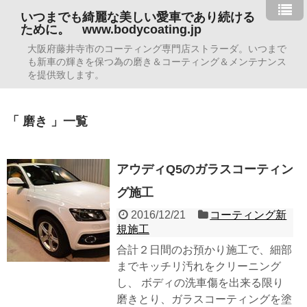
いつまでも綺麗な美しい愛車であり続ける
ために。 www.bodycoating.jp
大阪府藤井寺市のコーティング専門店ストラーダ。いつまで
も新車の輝きを保つ為の磨き＆コーティング＆メンテナンス
を提供致します。
「 磨き 」一覧
アウディQ5のガラスコーティン
グ施工
2016/12/21
コーティング新
規施工
合計２日間のお預かり施工で、細部
までキッチリ汚れをクリーニング
し、 ボディの洗車傷を出来る限り
磨きとり、ガラスコーティングを塗