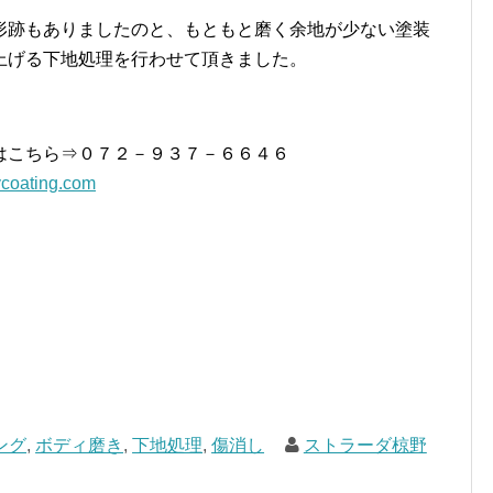
形跡もありましたのと、もともと磨く余地が少ない塗装
上げる下地処理を行わせて頂きました。
はこちら⇒０７２－９３７－６６４６
coating.com
ング
,
ボディ磨き
,
下地処理
,
傷消し
ストラーダ椋野