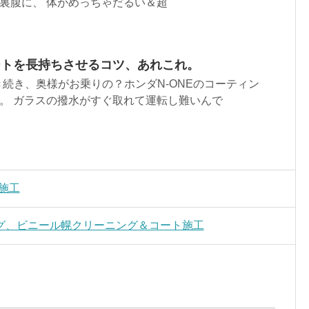
裏腹に、 体がめっちゃだるい＆超
ートを長持ちさせるコツ、あれこれ。
き続き、奥様がお乗りの？ホンダN-ONEのコーティン
。 ガラスの撥水がすぐ取れて運転し難いんで
施工
グ、ビニール幌クリーニング＆コート施工